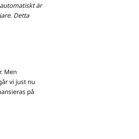
 automatiskt är
jare. Detta
r. Men
år vi just nu
nansieras på