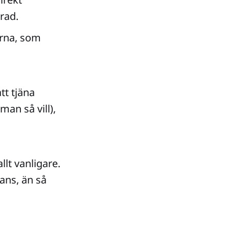
rad.
erna, som
tt tjäna
man så vill),
llt vanligare.
ans, än så