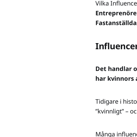
Vilka Influence
Entreprenöre
Fastanställd
Influence
Det handlar o
har kvinnors 
Tidigare i his
”kvinnligt” – 
Många influenc