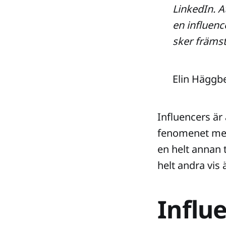
LinkedIn. A
en influenc
sker främst
Elin Häggb
Influencers är
fenomenet med I
en helt annan 
helt andra vis 
Influ