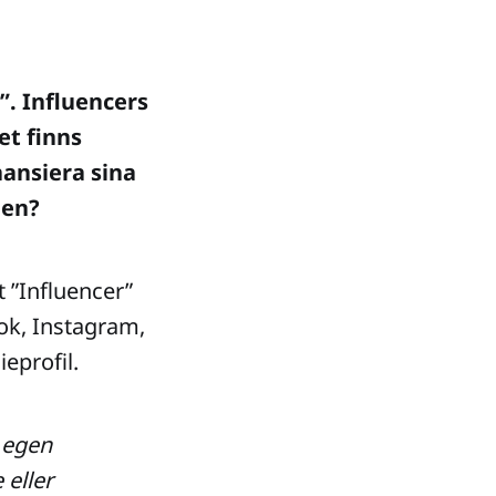
”. Influencers
et finns
nansiera sina
iden?
 ”Influencer”
ook, Instagram,
eprofil.
n egen
 eller