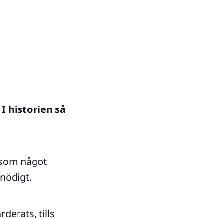
I historien så
s som något
onödigt.
derats, tills