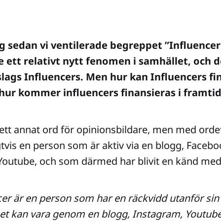
ag sedan vi ventilerade begreppet ”Influencer
e ett relativt nytt fenomen i samhället, och d
lags Influencers.
Men hur kan Influencers fi
h hur kommer influencers finansieras i framt
 ett annat ord för opinionsbildare, men med ordet
gtvis en person som är aktiv via en blogg, Faceb
 Youtube, och som därmed har blivit en känd medi
cer är en person som har en räckvidd utanför si
et kan vara genom en blogg, Instagram, Youtube