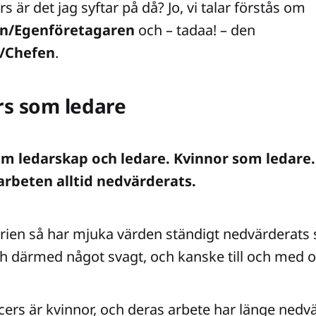
rs är det jag syftar på då? Jo, vi talar förstås om
n/Egenföretagaren
och – tadaa! – den
a/Chefen
.
rs som ledare
m ledarskap och ledare. Kvinnor som ledare. 
arbeten alltid nedvärderats.
torien så har mjuka värden ständigt nedvärderat
och därmed något svagt, och kanske till och med 
ers är kvinnor, och deras arbete har länge nedvär