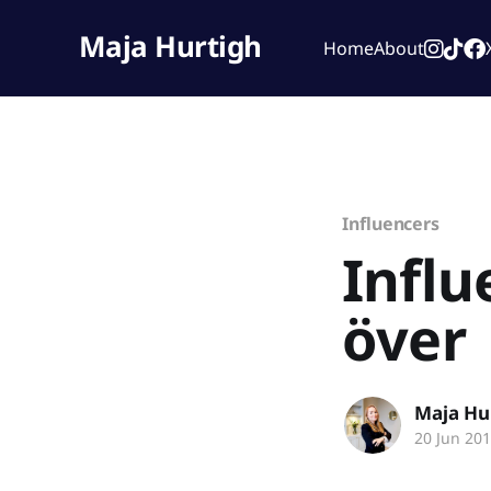
Maja Hurtigh
Home
About
Influencers
Influ
över
Maja Hu
20 Jun 20