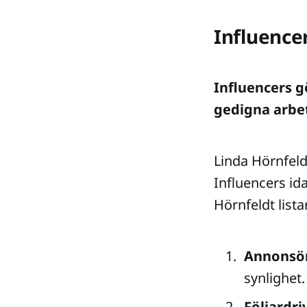
Influence
Influencers g
gedigna arbe
Linda Hörnfeld
Influencers ida
Hörnfeldt list
Annonsör
synlighet.
Följardri