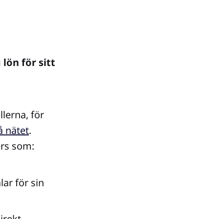
lön för sitt
lerna, för
å nätet
.
ers som:
ar för sin
irekt