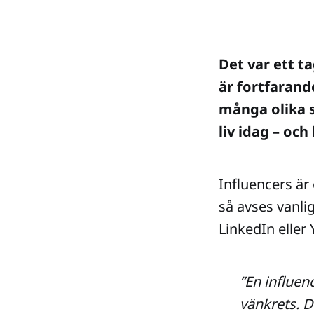
Det var ett t
är fortfarand
många olika s
liv idag – oc
Influencers är
så avses vanli
LinkedIn eller
”En influen
vänkrets. D