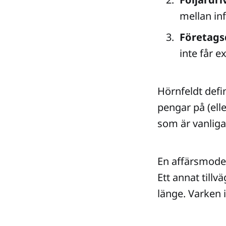
mellan inf
Företags
inte får e
Hörnfeldt defin
pengar på (elle
som är vanliga
En affärsmodell
Ett annat till
länge. Varken 