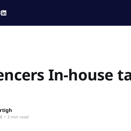
X
encers In-house t
rtigh
18
•
3 min read