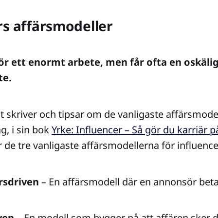
rs affärsmodeller
ör ett enormt arbete, men får ofta en oskälig 
te.
t skriver och tipsar om de vanligaste affärsmodel
g, i sin bok
Yrke: Influencer – Så gör du karriär p
ar de tre vanligaste affärsmodellerna för influenc
sdriven
– En affärsmodell där en annonsör betal
ven
– En modell som bygger på att affären sker d