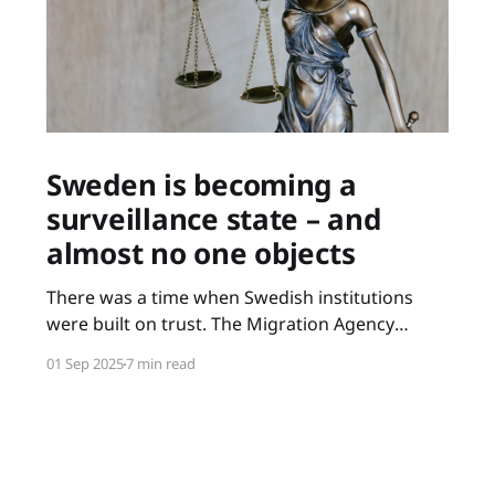
Sweden is becoming a
surveillance state – and
almost no one objects
There was a time when Swedish institutions
were built on trust. The Migration Agency
helped newcomers settle, the Employment
01 Sep 2025
7 min read
Service linked people to work, and
unemployment insurance served as a safety net
for those suddenly left without a job. Today,
each has been recast as an instrument of
control: checking