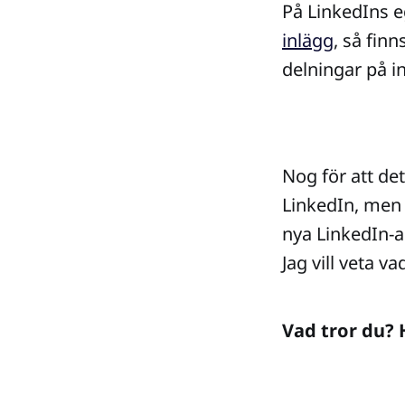
På LinkedIns e
inlägg
, så finn
delningar på i
Nog för att de
LinkedIn, men s
nya LinkedIn-a
Jag vill veta v
Vad tror du? 