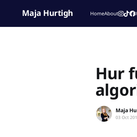
Maja Hurtigh
Home
About
Hur f
algor
Maja Hu
03 Oct 20