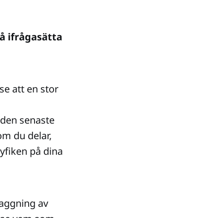
då ifrågasätta
se att en stor
 den senaste
som du delar,
yfiken på dina
taggning av