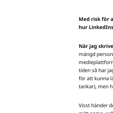
Med risk för 
hur LinkedIns
När jag skriv
mängd personer
medieplattfor
tiden så har ja
för att kunna 
tankar), men hi
Visst händer 