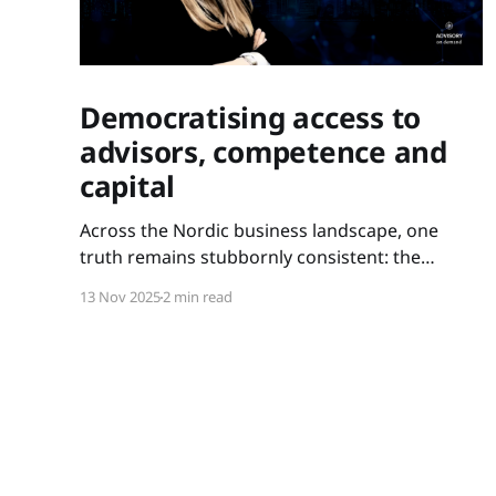
Democratising access to
advisors, competence and
capital
Across the Nordic business landscape, one
truth remains stubbornly consistent: the
companies that scale are not always the most
13 Nov 2025
2 min read
innovative – but the ones with access. Access to
experience. Access to competence. Access to
capital. For too long, these resources have been
held tightly within closed circles: metropolitan
networks, elite boardrooms,