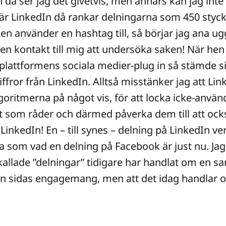
 då ser jag det givetvis, men annars kan jag int
När LinkedIn då rankar delningarna som 450 styck
en använder en hashtag till, så börjar jag ana ug
 en kontakt till mig att undersöka saken! När hen
lattformens sociala medier-plug in så stämde s
ffror från LinkedIn. Alltså misstänker jag att Lin
oritmerna på något vis, för att locka icke-använda
om råder och därmed påverka dem till att också
inkedIn! En – till synes – delning på LinkedIn verk
som vad en delning på Facebook är just nu. Jag k
kallade ”delningar” tidigare har handlat om en
n sidas engagemang, men att det idag handlar o