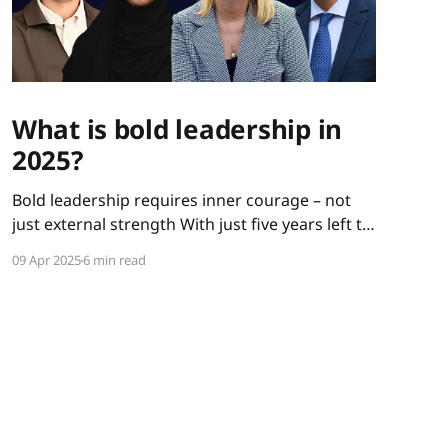
What is bold leadership in
2025?
Bold leadership requires inner courage – not
just external strength With just five years left to
meet the UN’s Sustainable Development Goals,
09 Apr 2025
6 min read
some of Sweden’s – and the world’s – sharpest
minds gathered at Gothenburg University for
the 2025 Gothenburg Sustainability Summit, led
by WIN WIN Gothenburg Sustainability Award
and