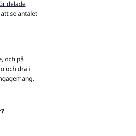
för delade
 att se antalet
e, och på
go och dra i
 engagemang.
r?