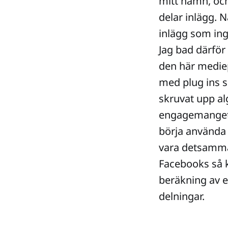
mitt namn, och
delar inlägg. 
inlägg som ing
Jag bad därför
den här mediep
med plug ins si
skruvat upp alg
engagemanget s
börja använda L
vara detsamma 
Facebooks så 
beräkning av e
delningar.