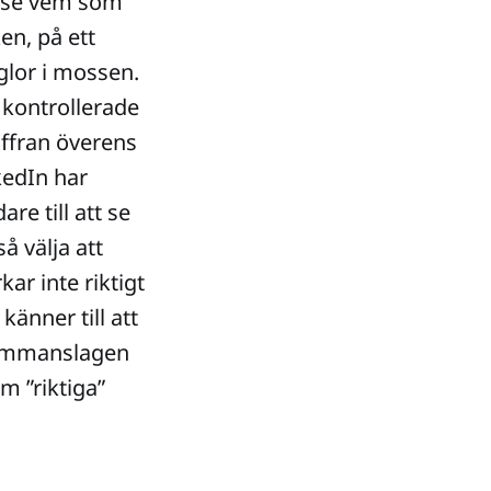
e se vem som
en, på ett
glor i mossen.
 kontrollerade
iffran överens
kedIn har
re till att se
 välja att
ar inte riktigt
änner till att
 sammanslagen
m ”riktiga”