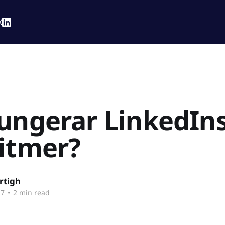
X
ungerar LinkedIn
itmer?
rtigh
17
•
2 min read